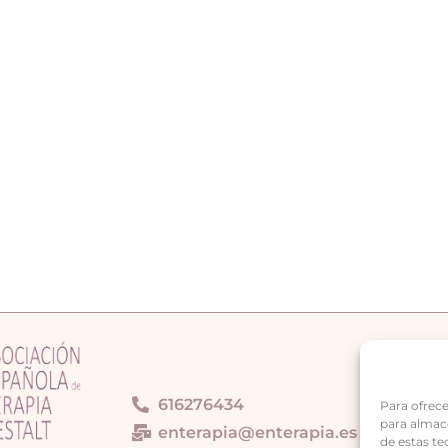
Bar
616276434
Para ofrece
para almace
enterapia@enterapia.es
de estas t