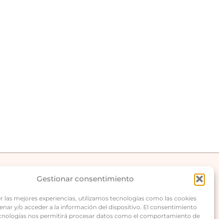
celona
Gestionar consentimiento
Carrer de Berlín, 2,
r las mejores experiencias, utilizamos tecnologías como las cookies
Sants-Montjuïc,
nar y/o acceder a la información del dispositivo. El consentimiento
08014 Barcelona
ecnologías nos permitirá procesar datos como el comportamiento de